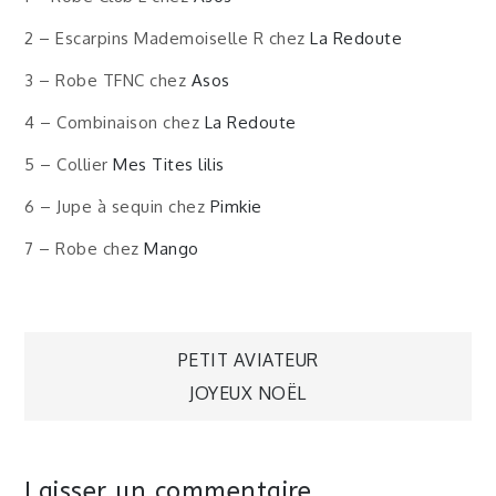
2 – Escarpins Mademoiselle R chez
La Redoute
3 – Robe TFNC chez
Asos
4 – Combinaison chez
La Redoute
5 – Collier
Mes Tites lilis
6 – Jupe à sequin chez
Pimkie
7 – Robe chez
Mango
Navigation
PETIT AVIATEUR
JOYEUX NOËL
de
l’article
Laisser un commentaire