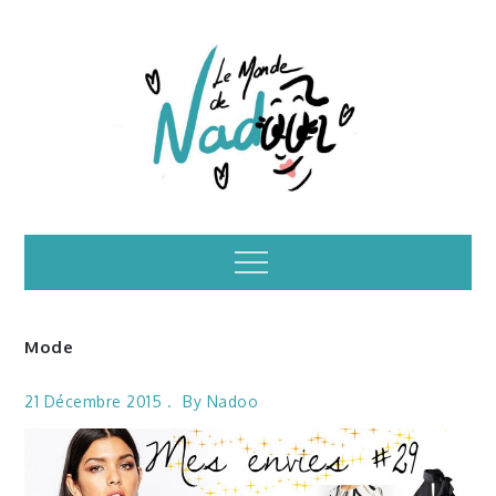
Skip
to
content
Illustrations – le
Menu
monde de Nadoo
Mode
21 Décembre 2015
By
Nadoo