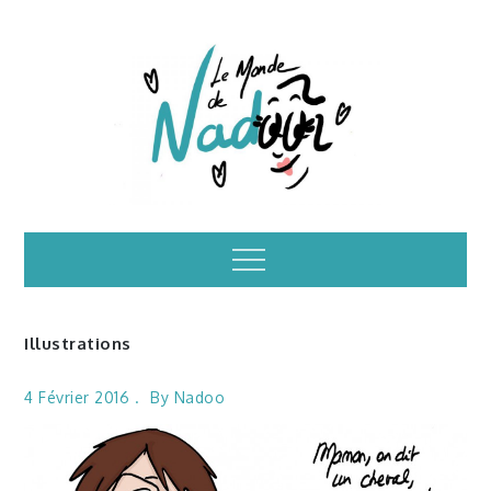
Skip
to
content
Illustrations – le
Menu
monde de Nadoo
Illustrations
4 Février 2016
By
Nadoo