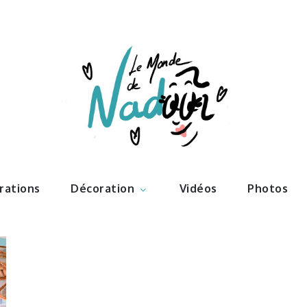
ations – l
Nadoo
trations
Décoration
Vidéos
Photos