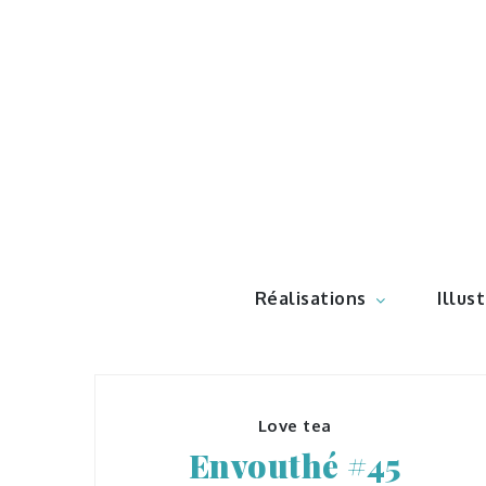
Skip
to
content
Illustr
Réalisations
Illus
Love tea
Envouthé #45