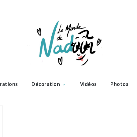
ations – l
Nadoo
trations
Décoration
Vidéos
Photos