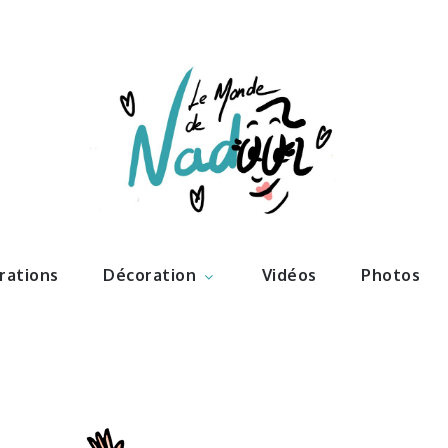
ations – l
Nadoo
trations
Décoration
Vidéos
Photos