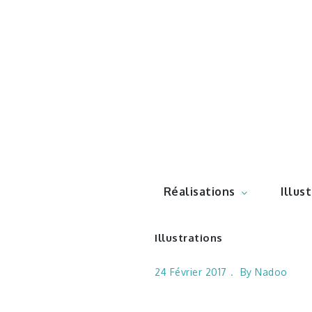
Skip
to
content
Illustr
Réalisations
Illus
Illustrations
24 Février 2017
By
Nadoo