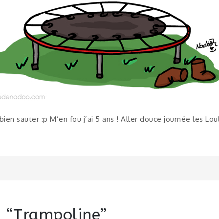
 bien sauter :p M’en fou j’ai 5 ans ! Aller douce journée les Lou
n
 “
Trampoline
”