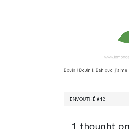
Bouin ! Bouin !! Bah quoi j’aime
Navigatio
ENVOUTHÉ #42
de
1 thought on