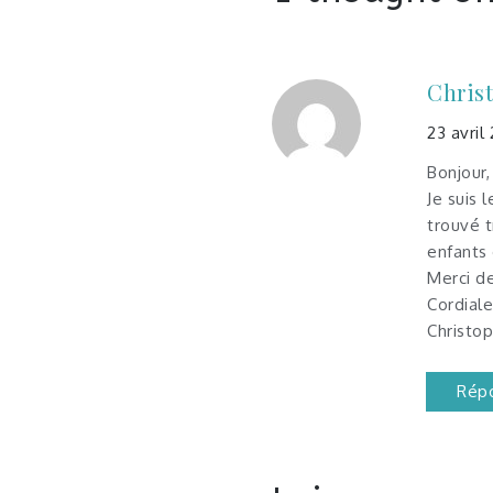
l’article
Chris
23 avril
Bonjour,
Je suis 
trouvé t
enfants 
Merci de
Cordial
Christo
Rép