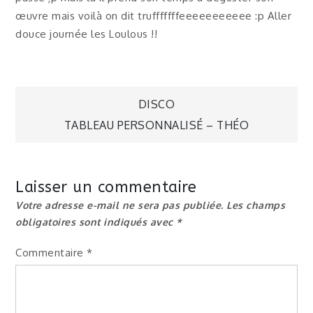
œuvre mais voilà on dit trufffffffeeeeeeeeeee :p Aller
douce journée les Loulous !!
Navigation
DISCO
TABLEAU PERSONNALISÉ – THÉO
de
l’article
Laisser un commentaire
Votre adresse e-mail ne sera pas publiée.
Les champs
obligatoires sont indiqués avec
*
Commentaire
*