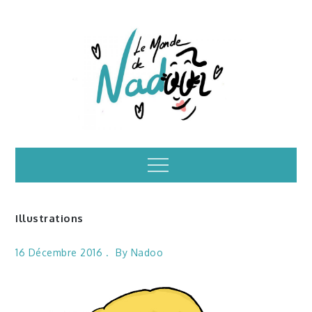
Skip
to
content
Illustrations – le
Menu
monde de Nadoo
Illustrations
16 Décembre 2016
By
Nadoo