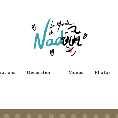
ations – l
Nadoo
trations
Décoration
Vidéos
Photos