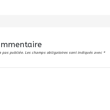
n
commentaire
a pas publiée.
Les champs obligatoires sont indiqués avec
*