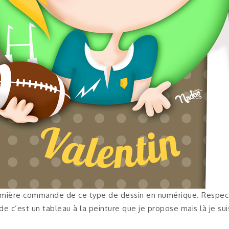
Première commande de ce type de dessin en numérique. Respec
e c’est un tableau à la peinture que je propose mais là je suis