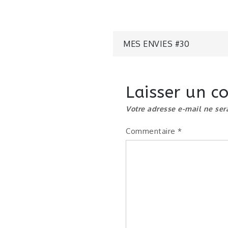
Navigatio
MES ENVIES #30
de
Laisser un 
l’article
Votre adresse e-mail ne ser
Commentaire
*