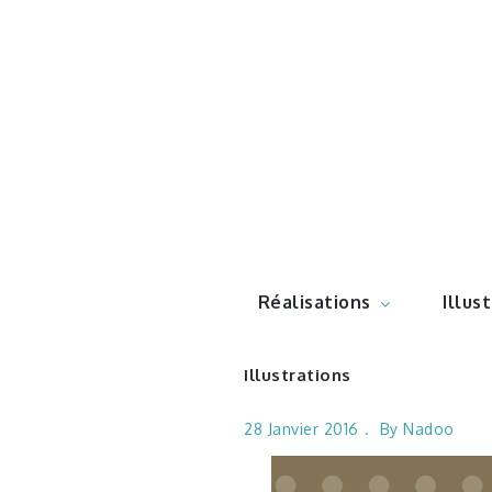
Skip
to
content
Illustr
Réalisations
Illus
Illustrations
28 Janvier 2016
By
Nadoo