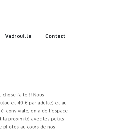
e monde de
Vadrouille
Contact
st chose faite !! Nous
ulou et 40 € par adulte) et au
é, conviviale, on a de l’espace
t la proximité avec les petits
de photos au cours de nos