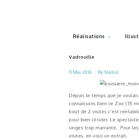
Skip
to
Illustr
content
Réalisations
Illus
Vadrouille
11 Mai 2016
By
Nadoo
Depuis le temps que je voulais f
connaissons bien ce Zoo (35 mi
bout de 2 visites c’est rentabi
pour bien circuler. Le spectacl
singes trop marrante. Pour les 
visites, en voici un extrait.