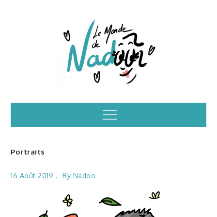
Skip
to
content
Illustrations – le
Menu
monde de Nadoo
Portraits
16 Août 2019
By
Nadoo