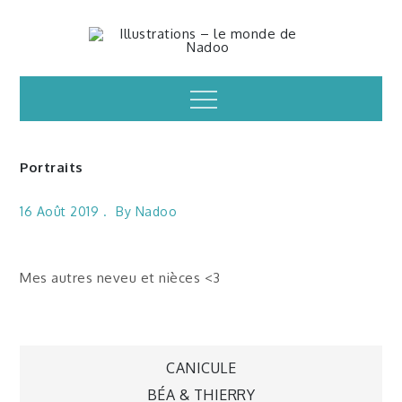
Skip
to
Illustrations – le
content
Menu
monde de Nadoo
Portraits
16 Août 2019
By
Nadoo
Mes autres neveu et nièces <3
Navigation
CANICULE
BÉA & THIERRY