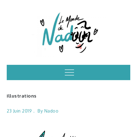
Skip
to
content
Illustrations – le
Menu
monde de Nadoo
Illustrations
23 Juin 2019
By
Nadoo