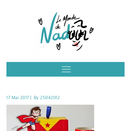
Skip
to
content
Illustrations – le
Menu
monde de Nadoo
17 Mai 2017
By
25042012