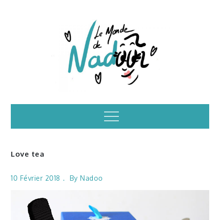
Skip
to
content
Illustrations – le
Menu
monde de Nadoo
Love tea
10 Février 2018
By
Nadoo