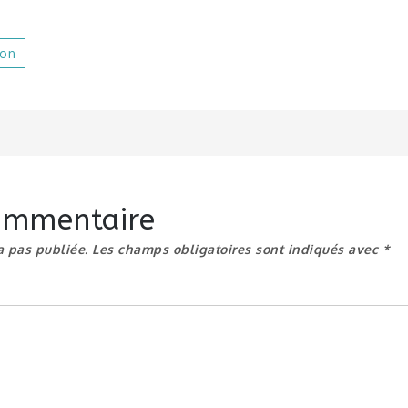
ion
n
commentaire
a pas publiée.
Les champs obligatoires sont indiqués avec
*