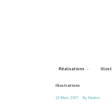
Skip
to
content
Illustr
Réalisations
Illus
Illustrations
23 Mars 2017
By
Nadoo