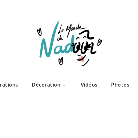
ations – l
Nadoo
trations
Décoration
Vidéos
Photos