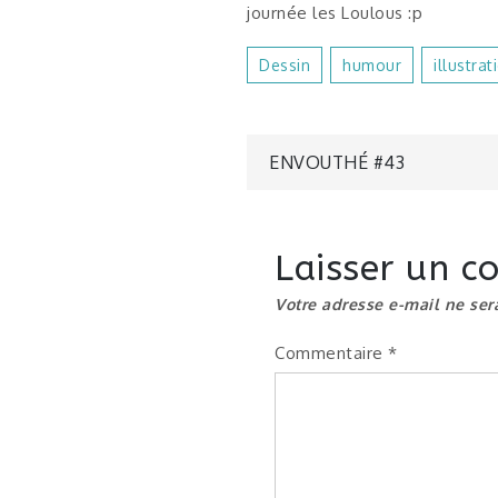
journée les Loulous :p
Dessin
Humour
Illustrat
Navigatio
ENVOUTHÉ #43
de
Laisser un 
l’article
Votre adresse e-mail ne ser
Commentaire
*