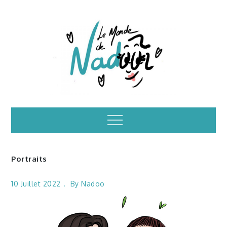
Skip
to
content
Illustrations – le
Menu
monde de Nadoo
Portraits
10 Juillet 2022
By
Nadoo