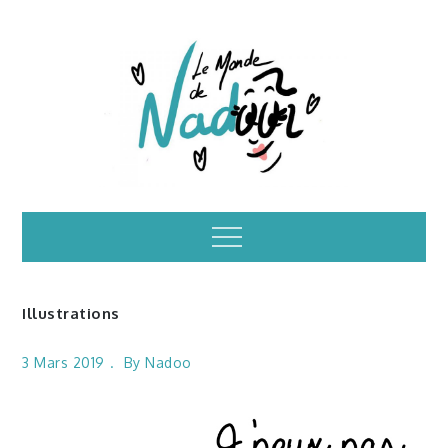
Skip
to
content
Illustrations – le
Menu
monde de Nadoo
Illustrations
3 Mars 2019
By
Nadoo